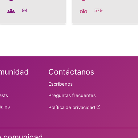
groups
groups
94
579
munidad
Contáctanos
Escríbenos
asts
Preguntas frecuentes
iales
Política de privacidad
ra comunidad