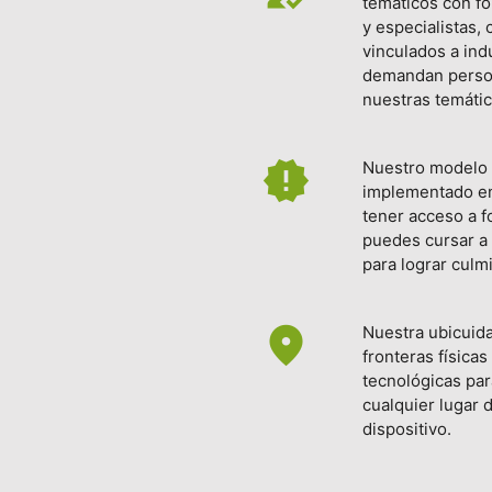
temáticos con fo
y especialistas, 
vinculados a ind
demandan perso
nuestras temátic
new_releases
Nuestro modelo 
implementado en
tener acceso a 
puedes cursar a 
para lograr culm
fmd_good
Nuestra ubicuid
fronteras física
tecnológicas pa
cualquier lugar 
dispositivo.