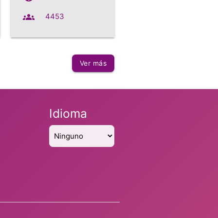
groups
4453
Ver más
Idioma