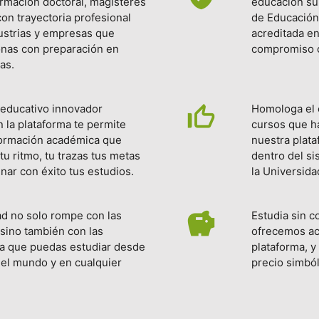
rmación doctoral, magísteres
educación sup
con trayectoria profesional
de Educación
ustrias y empresas que
acreditada en
nas con preparación en
compromiso c
as.
thumb_up_off_alt
educativo innovador
Homologa el 
 la plataforma te permite
cursos que h
formación académica que
nuestra plata
tu ritmo, tu trazas tus metas
dentro del s
inar con éxito tus estudios.
la Universida
savings
ad no solo rompe con las
Estudia sin c
s sino también con las
ofrecemos ac
ra que puedas estudiar desde
plataforma, y
del mundo y en cualquier
precio simból