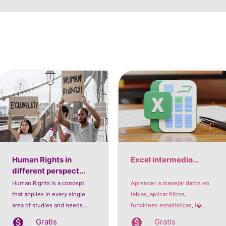
Human Rights in
Excel intermedio...
different perspect...
Human Rights is a concept
Aprender a manejar datos en
that applies in every single
tablas, aplicar filtros,
area of studies and needs...
funciones estadísticas, l�...
monetization_on
monetization_on
Gratis
Gratis