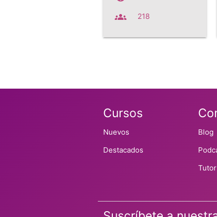
groups
218
Cursos
Co
Nuevos
Blog
Destacados
Podc
Tutor
Suscríbete a nuest