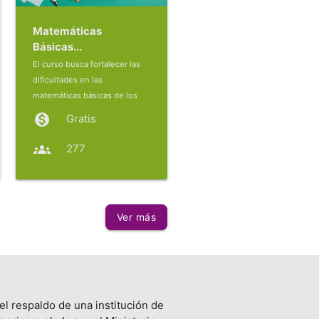
Matemáticas
Básicas...
El curso busca fortalecer las
dificultades en las
matemáticas básicas de los
e...
monetization_on
Gratis
groups
277
Ver más
el respaldo de una institución de