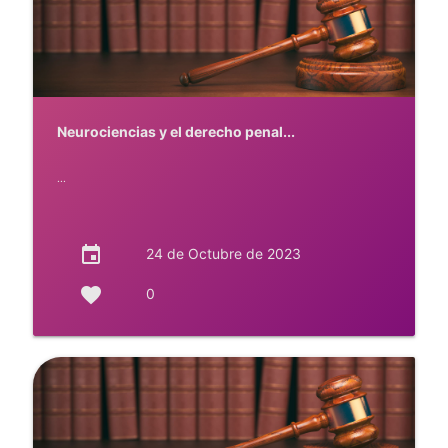
Neurociencias y el derecho penal...
...
event
24 de Octubre de 2023
favorite
0