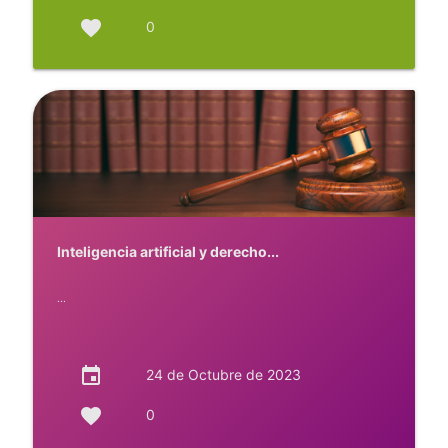
favorite
0
Inteligencia artificial y derecho...
...
event
24 de Octubre de 2023
favorite
0