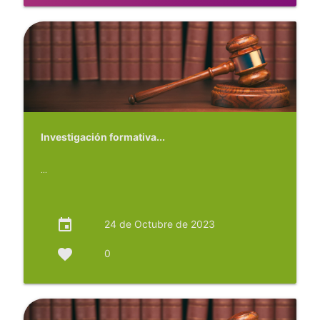
Investigación formativa...
...
event
24 de Octubre de 2023
favorite
0