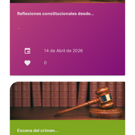
Reflexiones constitucionales desde...
...
event
14 de Abril de 2026
favorite
0
Escena del crimen...