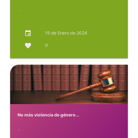
...
event
19 de Enero de 2024
favorite
0
No más violencia de género...
...