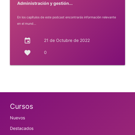
Administración y gestión...
En los capítulos de este podcast encontrarás información relevante
en el mund...
event
21 de Octubre de 2022
favorite
0
Cursos
Nuevos
Destacados