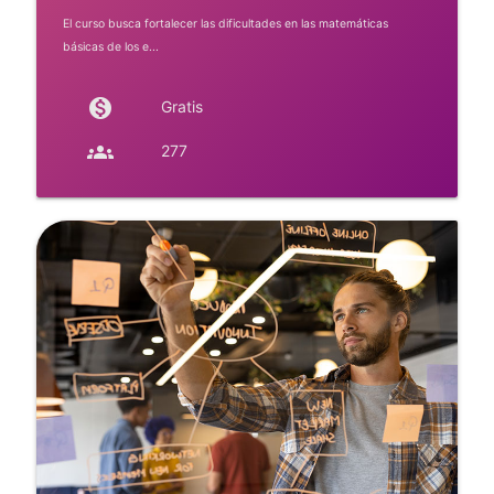
El curso busca fortalecer las dificultades en las matemáticas
básicas de los e...
monetization_on
Gratis
groups
277