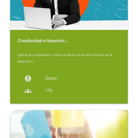
Creatividad e Ideación...
Qué es la creatividad y cómo se lleva a la acción a través de la
ideación y...
monetization_on
Gratis
groups
176