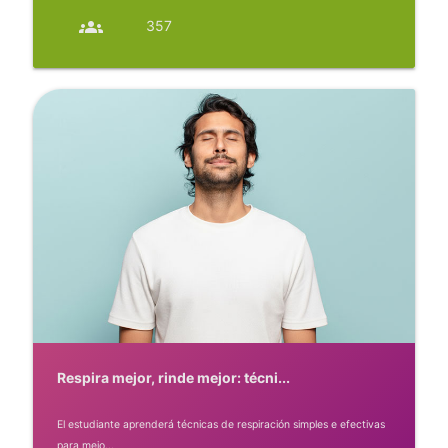
groups
357
Respira mejor, rinde mejor: técni...
El estudiante aprenderá técnicas de respiración simples e efectivas
para mejo...