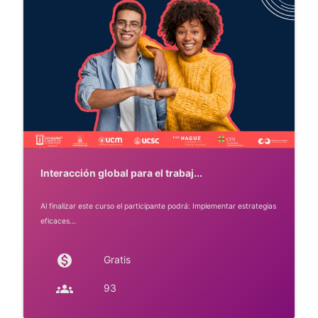
Interacción global para el trabaj...
Al finalizar este curso el participante podrá: Implementar estrategias
eficaces...
monetization_on
Gratis
groups
93