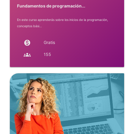
Fundamentos de programación...
En este curso aprenderás sobre los inicios de la programación,
conceptos bási...
monetization_on
Gratis
groups
155