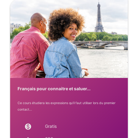
Français pour connaitre et saluer...
Ce cours étudiera les expressions qu’il faut utiliser lors du premier
contact...
monetization_on
Gratis