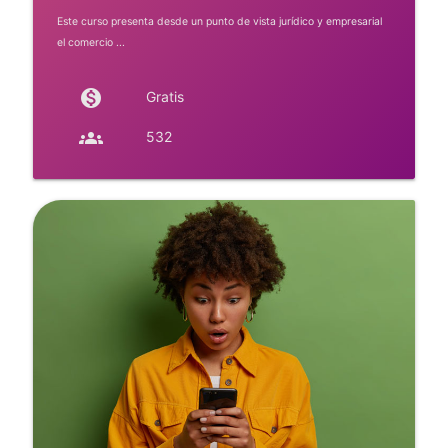
Este curso presenta desde un punto de vista jurídico y empresarial
el comercio ...
monetization_on
Gratis
groups
532