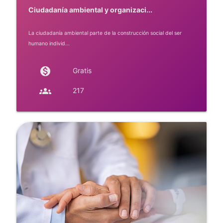
Ciudadanía ambiental y organizaci...
La ciudadanía ambiental parte de la construcción social del ser
humano individ...
monetization_on
Gratis
groups
217