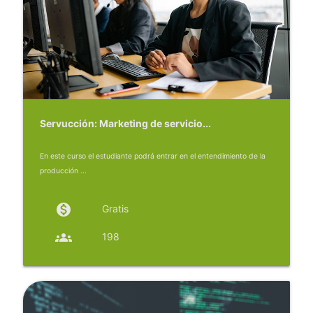
Servucción: Marketing de servicio...
En este curso el estudiante podrá entrar en el entendimiento de la
producción ...
monetization_on
Gratis
groups
198