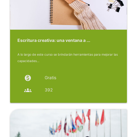
Escritura creativa: una ventana a ...
A lo largo de este curso se brindarán herramientas para mejorar las
capacidades...
monetization_on
Gratis
groups
392