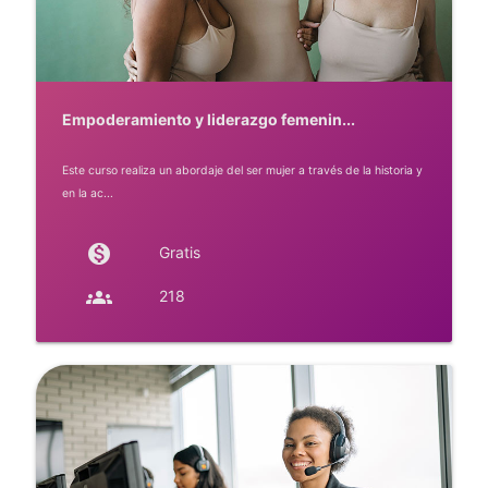
Empoderamiento y liderazgo femenin...
Este curso realiza un abordaje del ser mujer a través de la historia y
en la ac...
monetization_on
Gratis
groups
218