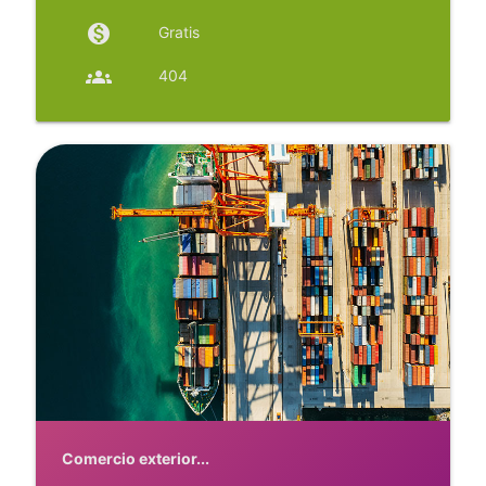
monetization_on
Gratis
groups
404
Comercio exterior...