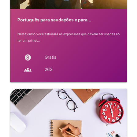
Português para saudações e para...
Neste curso você estudará as expressões que devem ser usadas ao
ter um primei...
monetization_on
Gratis
groups
263