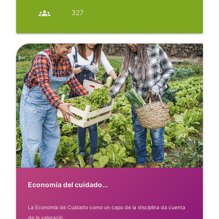
groups
327
Economía del cuidado...
La Economía de Cuidado como un capo de la disciplina da cuenta
de la valoració...