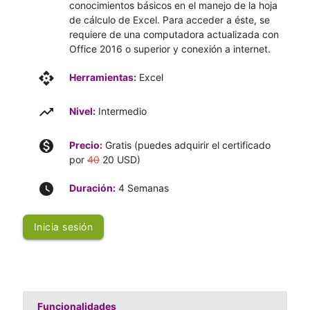
conocimientos básicos en el manejo de la hoja
de cálculo de Excel. Para acceder a éste, se
requiere de una computadora actualizada con
Office 2016 o superior y conexión a internet.
api
Herramientas:
Excel
trending_up
Nivel:
Intermedio
monetization_on
Precio:
Gratis (puedes adquirir el certificado
por
40
20 USD)
watch_later
Duración:
4 Semanas
Inicia sesión
Funcionalidades